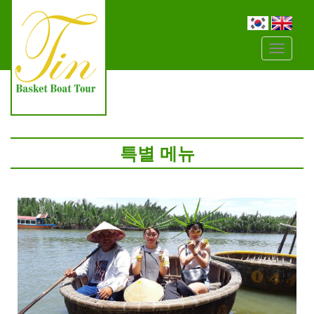
Đây
là
menu
mobile
특별 메뉴